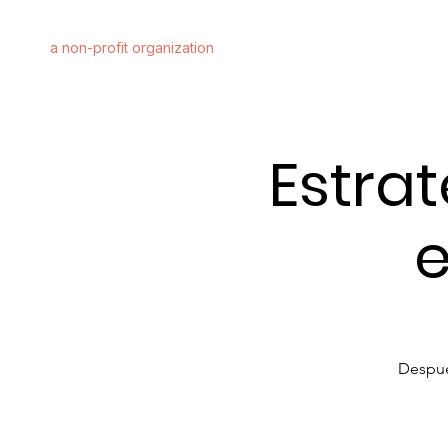
FIRST STEP ALLIANCE
a non-profit organization
Estra
Despué