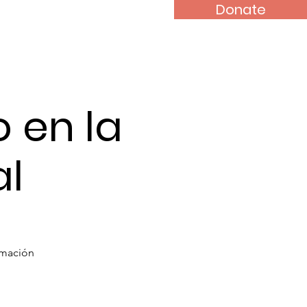
Donate
s
Contact
 en la
l
rmación